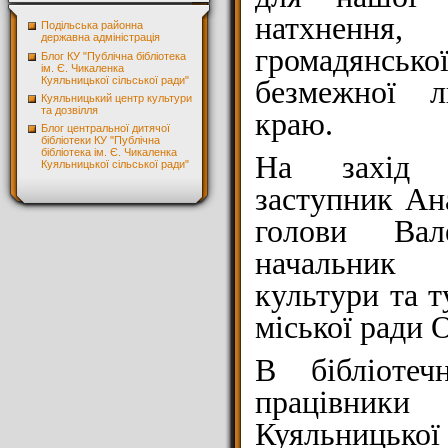
натхненн
Подільська районна
державна адміністрація
громадянсь
Блог КУ "Публічна бібліотека
ім. Є. Чикаленка
Куяльницької сільської ради"
безмежної 
Куяльницький центр культури
та дозвілля
краю.
Блог центральної дитячої
бібліотеки КУ "Публічна
бібліотека ім. Є. Чикаленка
На захід 
Куяльницької сільської ради"
заступник Ана
голови Ва
начальник 
культури та т
міської ради 
В бібліотеч
працівни
Куяльницької