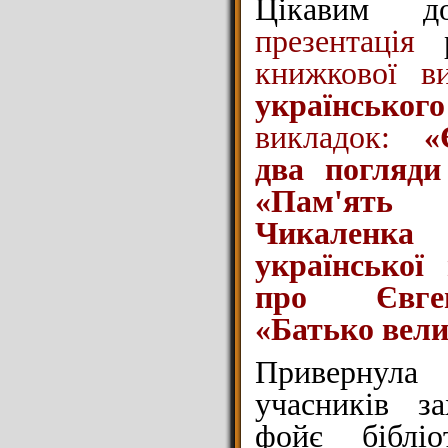
Цікавим до
презентація
р
книжкової в
українського
викладок:
«
два погляди
«Пам'ят
Чикален
української
про Євге
«Батько вел
Привернула
учасників з
фойє бібліо