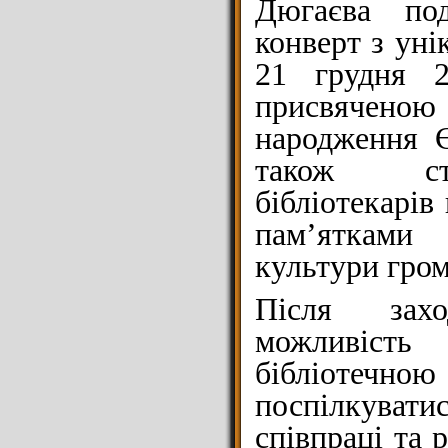
Дюгаєва по
конверт з ун
21 грудня 
присвячено
народження Є
також ст
бібліотекарів
пам’ятками
культури гром
Після зах
можливість
бібліотечн
поспілкуват
співпраці та 