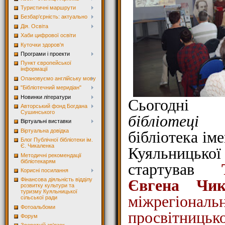
Туристичні маршрути
Безбар'єрність: актуально
Дія. Освіта
Хаби цифрової освіти
Куточки здоров'я
Програми і проекти
Пункт європейської
інформації
Опановуємо англійську мову
"Бібліотечний меридіан"
Новинки літератури
Сьогод
Авторський фонд Богдана
Сушинського
бібліотеці
К
Віртуальні виставки
Віртуальна довідка
бібліотека ім
Блог Публічної бібліотеки ім.
Є. Чикаленка
Куяльницько
Методичні рекомендації
бібліотекарям
стартував
Корисні посилання
Євгена Чик
Фінансова діяльність відділу
розвитку культури та
туризму Куяльницької
міжрегіона
сільської ради
Фотоальбоми
просвітницьк
Форум