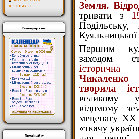
Зворотній зв'язок
Земля. Відр
КОНТАКТЫ
тривати з
1
Подільську,
Календар свят
Куяльницької
Першим кул
заходом 
історичн
Чикаленко
творила іст
великому у
відомому зе
меценату XX 
«ткачу українс
для нашої 
Друзі сайту