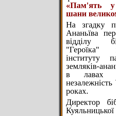
«Пам'ять у
шани велико
На згадку п
Ананьїва пер
відділу бі
"Героїка" 
інституту п
земляків-анан
в лавах 
незалежність 
роках.
Директор біб
Куяльницько