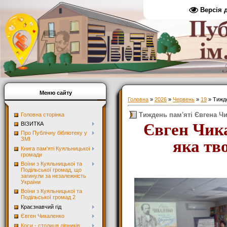
Версія 
Меню сайту
Головна
»
2026
»
Червень
»
19
» Тижде
Тиждень пам'яті Євгена Ч
Головна сторінка
Євген Чик
ВІЗИТКА
Про Публічну бібліотеку у
ЗМІ
яка тв
Книга пам'яті Куяльницької
громади
Воїни з Куяльницької та
Подільської громад, що
загинули за незалежність
України
Воїни з Куяльницької та
Подільської громад 2
Краєзнавчий гід
Євген Чикаленко
Коси - столиця лірників