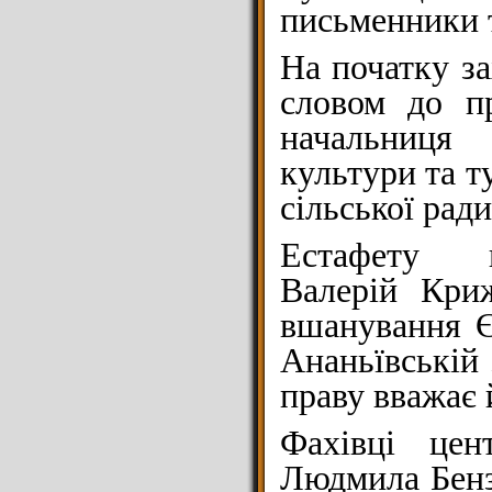
письменники т
На початку за
словом до пр
начальниця
культури та т
сільської рад
Естафету в
Валерій Кри
вшанування Є
Ананьївській 
праву вважає 
Фахівці цент
Людмила Бенз