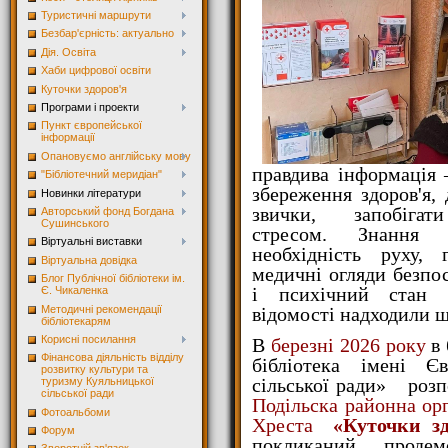
Туристичні маршрути
Безбар'єрність: актуально
Дія. Освіта
Хаби цифрової освіти
Куточки здоров'я
Програми і проекти
Пункт європейської
інформації
Опановуємо англійську мову
правдива інформація
"Бібліотечний меридіан"
збереження здоров'я,
Новинки літератури
звички, запобіг
Авторський фонд Богдана
Сушинського
стресом.
Знання 
Віртуальні виставки
необхідність руху, 
Віртуальна довідка
медичні огляди безпо
Блог Публічної бібліотеки ім.
і психічний стан 
Є. Чикаленка
Методичні рекомендації
відомості надходили ш
бібліотекарям
Корисні посилання
В
березні 2026 року
в 
Фінансова діяльність відділу
бібліотека імені Є
розвитку культури та
сільської ради» розп
туризму Куяльницької
сільської ради
Подільска районна орг
Фотоальбоми
Хреста
«Куточки здо
Форум
покликаний продемо