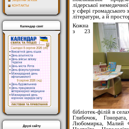
Зворотній зв'язок
лідерської немедичної
КОНТАКТЫ
у сфері громадського з
літератури, а й прост
Кожна
Календар свят
з 23
бібліотек-філій в сел
Глибочок, Гонората
Любомирка, Малий Ф
Друзі сайту