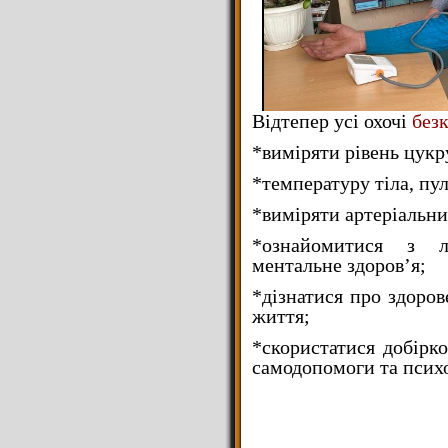
Відтепер усі охочі
без
*виміряти рівень цукру
*температуру тіла, пул
*виміряти артеріальни
*ознайомитися з л
ментальне здоров’я;
*дізнатися про здоров
життя;
*скористатися добірко
самодопомоги та психо