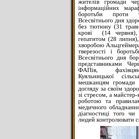
жителів громади ч
інформаційних мар
боротьби проти т
Всесвітнього дня здоро
без тютюну (31 травн
крові (14 червня)
гепатитом (28 липня
хворобою Альцгеймера 
тверезості і бороть
Всесвітнього дня бо
представниками Че
ФАПів, фахівцям
Куяльницької сіл
мешканцям громади д
догляду за своїм здор
зі стресом, а майстер-
роботою та правилам
медичного обладнання
діагностиці того чи
людей контролювати св