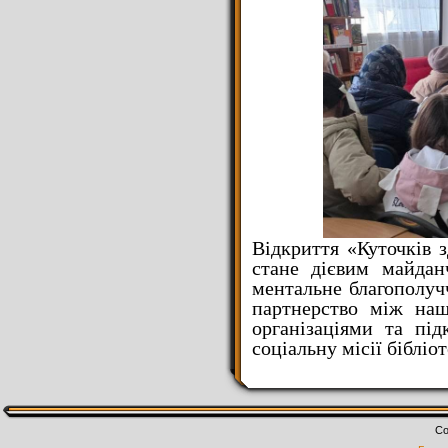
Відкриття «Куточків 
стане дієвим майдан
ментальне благополуч
партнерство між на
організаціями та під
соціальну місії бібліот
Co