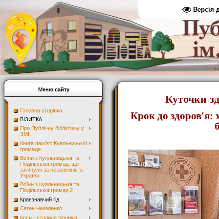
Версія 
Меню сайту
Куточки зд
Головна сторінка
Крок до здоров'я: 
ВІЗИТКА
Про Публічну бібліотеку у
ЗМІ
Книга пам'яті Куяльницької
громади
Воїни з Куяльницької та
Подільської громад, що
загинули за незалежність
України
Воїни з Куяльницької та
Подільської громад 2
Краєзнавчий гід
Євген Чикаленко
Коси - столиця лірників