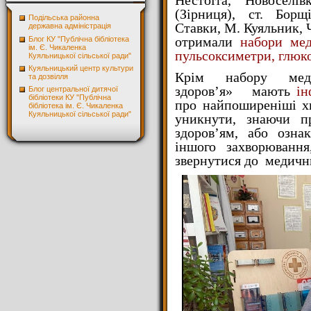
Нестоїта, Новоселів
(Зірниця), ст. Борщ
Подільська районна
Ставки, М. Куяльник, 
державна адміністрація
отримали
набори мед
Блог КУ "Публічна бібліотека
ім. Є. Чикаленка
пульсоксиметри, глюко
Куяльницької сільської ради"
Куяльницький центр культури
Крім набору меди
та дозвілля
здоров’я» мають
ін
Блог центральної дитячої
бібліотеки КУ "Публічна
про найпоширеніші х
бібліотека ім. Є. Чикаленка
Куяльницької сільської ради"
уникнути, знаючи п
здоров’ям, або озн
іншого захворюван
звернутися до медични