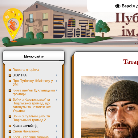
Версія 
Меню сайту
Тата
Головна сторінка
ВІЗИТКА
Про Публічну бібліотеку у
ЗМІ
Книга пам'яті Куяльницької
громади
Воїни з Куяльницької та
Подільської громад, що
загинули за незалежність
України
Воїни з Куяльницької та
Подільської громад 2
Краєзнавчий гід
Євген Чикаленко
Коси - столиця лірників