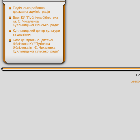
Подільська районна
державна адміністрація
Блог КУ "Публічна бібліотека
ім. Є. Чикаленка
Куяльницької сільської ради"
Куяльницький центр культури
та дозвілля
Блог центральної дитячої
бібліотеки КУ "Публічна
бібліотека ім. Є. Чикаленка
Куяльницької сільської ради"
Co
Безко