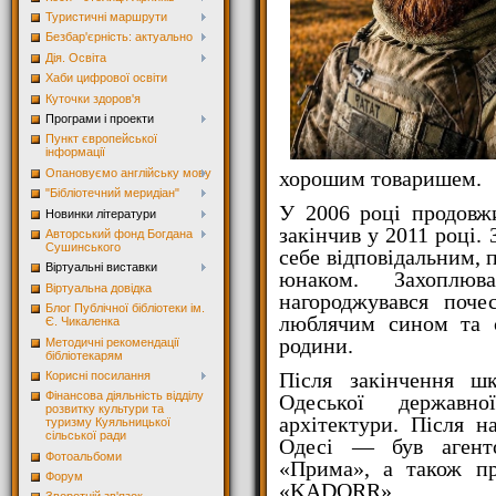
Туристичні маршрути
Безбар'єрність: актуально
Дія. Освіта
Хаби цифрової освіти
Куточки здоров'я
Програми і проекти
Пункт європейської
інформації
Опановуємо англійську мову
хорошим товаришем.
"Бібліотечний меридіан"
У 2006 році продовж
Новинки літератури
закінчив у 2011 році.
Авторський фонд Богдана
Сушинського
себе відповідальним,
Віртуальні виставки
юнаком. Захоплюва
Віртуальна довідка
нагороджувався поче
Блог Публічної бібліотеки ім.
люблячим сином та є
Є. Чикаленка
родини.
Методичні рекомендації
бібліотекарям
Після закінчення ш
Корисні посилання
Фінансова діяльність відділу
Одеської державно
розвитку культури та
архітектури. Після 
туризму Куяльницької
сільської ради
Одесі — був агент
Фотоальбоми
«Прима», а також пр
Форум
«KADORR».