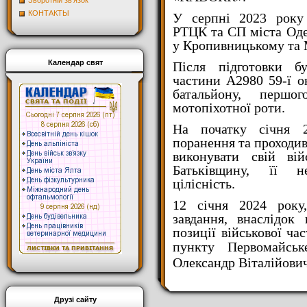
Зворотній зв'язок
КОНТАКТЫ
У серпні 2023 року
РТЦК та СП міста Оде
у Кропивницькому та 
Календар свят
Після підготовки б
частини А2980 59-ї о
батальйону, першо
мотопіхотної роти.
На початку січня 
поранення та проходив
виконувати свій вій
Батьківщину, її н
цілісність.
12 січня 2024 року
завдання, внаслідок
позиції військової ча
пункту
Первомайськ
Олександр Віталійович
Друзі сайту