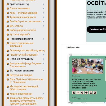
Краєзнавчий гід
Євген Чикаленко
Коси - столиця лірників
Туристичні маршрути
Безбар'єрність: актуально
Дія. Освіта
Хаби цифрової освіти
Куточки здоров'я
Програми і проекти
Пункт європейської
інформації
Опановуємо англійську мову
"Бібліотечний меридіан"
Новинки літератури
Авторський фонд Богдана
Сушинського
Віртуальні виставки
Віртуальна довідка
Блог Публічної бібліотеки ім.
Є. Чикаленка
Методичні рекомендації
бібліотекарям
Корисні посилання
Фінансова діяльність відділу
розвитку культури та
туризму Куяльницької