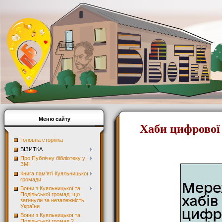
Меню сайту
Хаби цифрової 
Головна сторінка
ВІЗИТКА
Про Публічну бібліотеку у
ЗМІ
Книга пам'яті Куяльницької
громади
Воїни з Куяльницької та
Подільської громад, що
загинули за незалежність
України
Воїни з Куяльницької та
Подільської громад 2