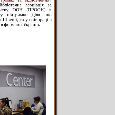
 громад та відновлення»
бліотечна асоціація за
звитку ООН (ПРООН) в
ту підтримки Дія», що
я Швеції, та у співпраці з
нсформації України.