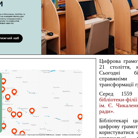
Цифрова грамо
21 століття, 
Сьогодні бі
справжніми
трансформації г
Серед 1559 
бібліотеки-філі
ім. Є. Чикаленк
ради».
Бібліотекарі 
цифрову грамотн
користуватися 