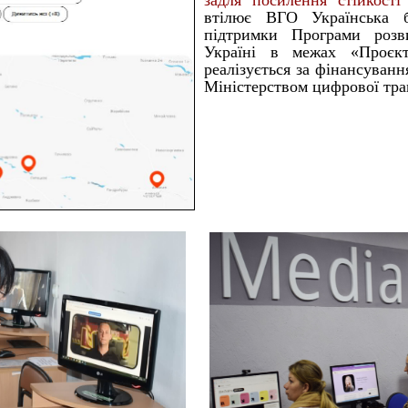
задля посилення стійкості
втілює ВГО Українська бі
підтримки Програми ро
Україні в межах «Проєк
реалізується за фінансуванн
Міністерством цифрової тра