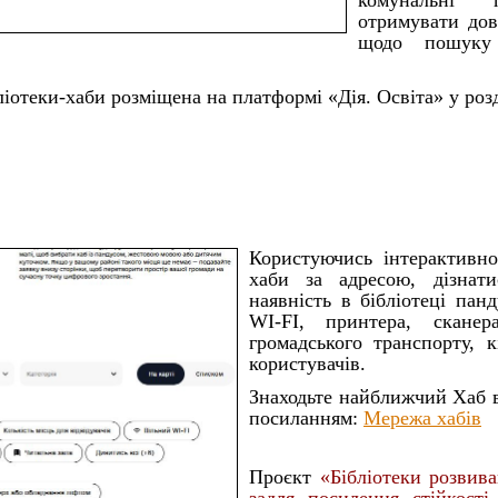
комунальні
отримувати дов
щодо пошуку
іотеки-хаби розміщена на платформі «Дія. Освіта» у розд
Користуючись інтерактивн
хаби за адресою, дізнат
наявність в бібліотеці панд
WI-FI, принтера, сканер
громадського транспорту, к
користувачів.
Знаходьте найближчий Хаб в
посиланням:
Мережа хабів
Проєкт
«Бібліотеки розвив