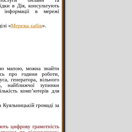
 послуги онлайн та
ідки в Дія, консультують
 інформації в мережі
ілі «
Мережа хабів
».
ою мапою, можна знайти
ись про години роботи,
уса, генератора, вільного
а, найближчої зупинки
ількість комп’ютерів для
 Куяльницькій громаді за
ають цифрову грамотність