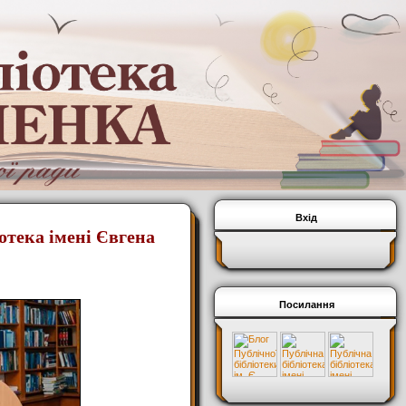
Вхід
отека імені Євгена
Посилання