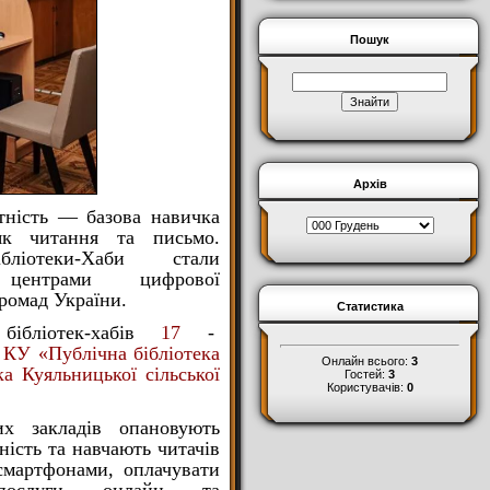
Пошук
Архів
тність — базова навичка
як читання та письмо.
бліотеки-Хаби стали
 центрами цифрової
ромад України.
Статистика
бібліотек-хабів
17
-
ї КУ «Публічна бібліотека
Онлайн всього:
3
а Куяльницької сільської
Гостей:
3
Користувачів:
0
цих закладів опановують
ість та навчають читачів
смартфонами, оплачувати