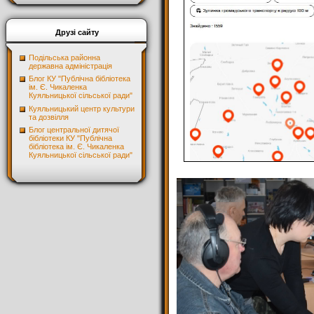
Друзі сайту
Подільська районна
державна адміністрація
Блог КУ "Публічна бібліотека
ім. Є. Чикаленка
Куяльницької сільської ради"
Куяльницький центр культури
та дозвілля
Блог центральної дитячої
бібліотеки КУ "Публічна
бібліотека ім. Є. Чикаленка
Куяльницької сільської ради"