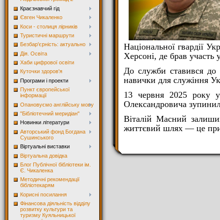
Краєзнавчий гід
Євген Чикаленко
Коси - столиця лірників
Туристичні маршрути
Безбар'єрність: актуально
Національної гвардії Ук
Дія. Освіта
Херсоні, де брав участь 
Хаби цифрової освіти
До служби ставився до 
Куточки здоров'я
навички для служіння Ук
Програми і проекти
Пункт європейської
13 червня 2025 року у 
інформації
Олександровича зупинил
Опановуємо англійську мову
"Бібліотечний меридіан"
Віталій Масний залишив
Новинки літератури
життєвий шлях — це прик
Авторський фонд Богдана
Сушинського
Віртуальні виставки
Віртуальна довідка
Блог Публічної бібліотеки ім.
Є. Чикаленка
Методичні рекомендації
бібліотекарям
Корисні посилання
Фінансова діяльність відділу
розвитку культури та
туризму Куяльницької