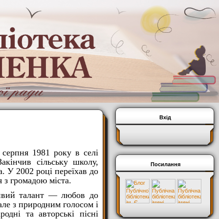
Вхід
серпня 1981 року в селі
акінчив сільську школу,
Посилання
а. У 2002 році переїхав до
я з громадою міста.
ливий талант — любов до
 але з природним голосом і
родні та авторські пісні