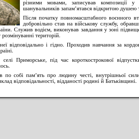
різними мовами, записував композиції у 
шанувальників запам’ятався відкритою душею 
Після початку повномасштабного воєнного вт
добровільно став на військову службу, обравш
раїни. Служив водієм, виконував завдання у зоні підвищ
у розмінуванні територій.
неї відповідально і гідно. Проходив навчання за корд
раїні.
селі Приморське, під час короткострокової відпустки
ось.
 по собі пам’ять про людину честі, внутрішньої сили
лад відповідальності, відданості родині й Батьківщині.