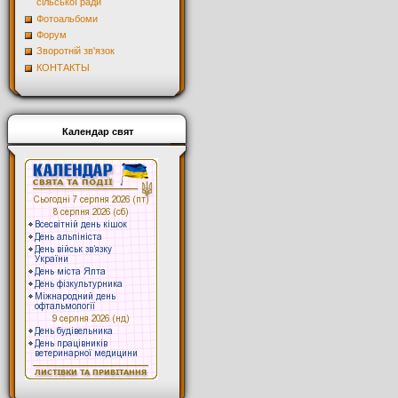
сільської ради
Фотоальбоми
Форум
Зворотній зв'язок
КОНТАКТЫ
Календар свят