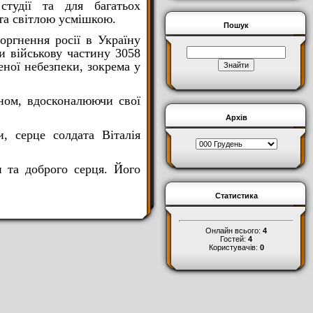
студії та для багатьох
та світлою усмішкою.
Пошук
оргнення росії в Україну
и військову частину 3058
еної небезпеки, зокрема у
оном, вдосконалюючи свої
Архів
, серце солдата Віталія
 та доброго серця. Його
Статистика
Онлайн всього:
4
Гостей:
4
Користувачів:
0