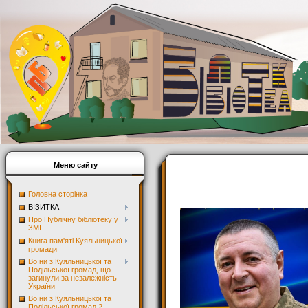
Меню сайту
Головна сторінка
ВІЗИТКА
Про Публічну бібліотеку у
ЗМІ
Книга пам'яті Куяльницької
громади
Воїни з Куяльницької та
Подільської громад, що
загинули за незалежність
України
Воїни з Куяльницької та
Подільської громад 2