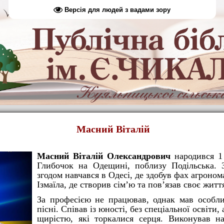
Версія для людей з вадами зору
Масний Віталій
Масний Віталій Олександрович
народився 1 
Глибочок на Одещині, поблизу Подільська. З
згодом навчався в Одесі, де здобув фах агроном
Ізмаїла, де створив сім’ю та пов’язав своє житт
За професією не працював, однак мав особ
пісні. Співав із юності, без спеціальної освіти,
щирістю, які торкалися серця. Виконував на