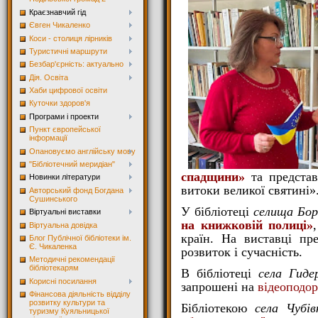
Краєзнавчий гід
Євген Чикаленко
Коси - столиця лірників
Туристичні маршрути
Безбар'єрність: актуально
Дія. Освіта
Хаби цифрової освіти
Куточки здоров'я
Програми і проекти
Пункт європейської
інформації
Опановуємо англійську мову
"Бібліотечний меридіан"
спадщини»
та представ
Новинки літератури
витоки великої святині»
Авторський фонд Богдана
Сушинського
У бібліотеці
селища Бор
Віртуальні виставки
на книжковій полиці»
Віртуальна довідка
країн. На виставці пр
Блог Публічної бібліотеки ім.
Є. Чикаленка
розвиток і сучасність.
Методичні рекомендації
бібліотекарям
В бібліотеці
села Гиде
Корисні посилання
запрошені на
відеоподо
Фінансова діяльність відділу
розвитку культури та
Бібліотекою
села Чубів
туризму Куяльницької