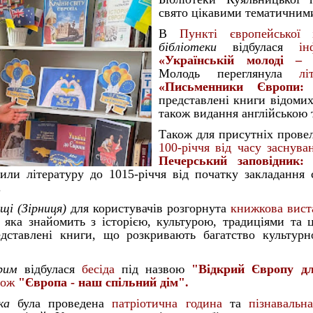
свято цікавими тематичними
В
Пункті європейської 
бібліотеки
відбулася
ін
«Українській молоді – є
Молодь переглянула
лі
«Письменники Європи:
представлені книги відомих
також видання англійською 
Також для присутніх пров
100-річчя від часу заснув
Печерський заповідник:
или літературу до 1015-річчя від початку закладання 
.
щі (Зірниця)
для користувачів розгорнута
книжкова вист
, яка знайомить з історією, культурою, традиціями та 
едставлені книги, що розкривають багатство культур
рим
відбулася
бесіда
під назвою
"Відкрий Європу дл
рож
"Європа - наш спільний дім".
ка
була проведена
патріотична година
та
пізнавальн