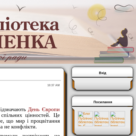
Вхід
10:37 AM
Посилання
відзначають
День Європи
 спільних цінностей. Це
те, що мир і процвітання
а не конфлікти.
громади зустрічають це