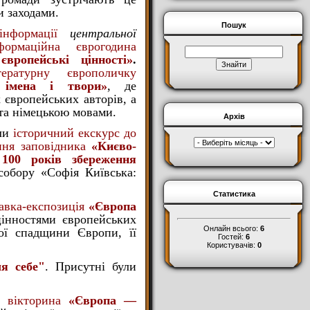
 заходами.
Пошук
інформації
центральної
формаційна єврогодина
вропейські цінності»
.
тературну європоличку
 імена і твори»
, де
 європейських авторів, а
та німецькою мовами.
Архів
ели
історичний екскурс до
ання заповідника
«Києво-
 100 років збереження
собору «Софія Київська:
Статистика
авка-експозиція
«Європа
цінностями європейських
Онлайн всього:
6
ної спадщини Європи, її
Гостей:
6
Користувачів:
0
я себе"
. Присутні були
а вікторина
«Європа —