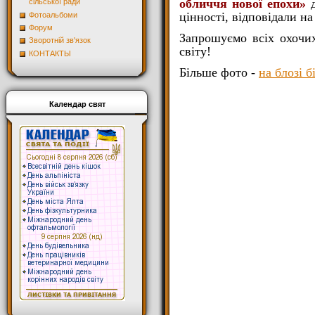
обличчя нової епохи»
сільської ради
цінності, відповідали н
Фотоальбоми
Форум
Запрошуємо всіх охочих
Зворотній зв'язок
світу!
КОНТАКТЫ
Більше фото -
на блозі б
Календар свят