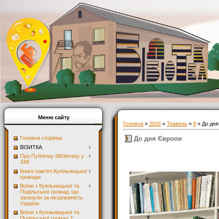
Меню сайту
Головна
»
2026
»
Травень
»
8
» До дня
До дня Європи
Головна сторінка
ВІЗИТКА
Про Публічну бібліотеку у
ЗМІ
Книга пам'яті Куяльницької
громади
Воїни з Куяльницької та
Подільської громад, що
загинули за незалежність
України
Воїни з Куяльницької та
Подільської громад 2