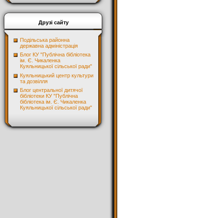
Друзі сайту
Подільська районна
державна адміністрація
Блог КУ "Публічна бібліотека
ім. Є. Чикаленка
Куяльницької сільської ради"
Куяльницький центр культури
та дозвілля
Блог центральної дитячої
бібліотеки КУ "Публічна
бібліотека ім. Є. Чикаленка
Куяльницької сільської ради"