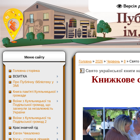
Версія 
Меню сайту
Головна
»
2026
»
Червень
»
8
» Свято 
Свято української книги 
Головна сторінка
Книжкове с
ВІЗИТКА
Про Публічну бібліотеку у
ЗМІ
Книга пам'яті Куяльницької
громади
Воїни з Куяльницької та
Подільської громад, що
загинули за незалежність
України
Воїни з Куяльницької та
Подільської громад 2
Краєзнавчий гід
Євген Чикаленко
Коси - столиця лірників