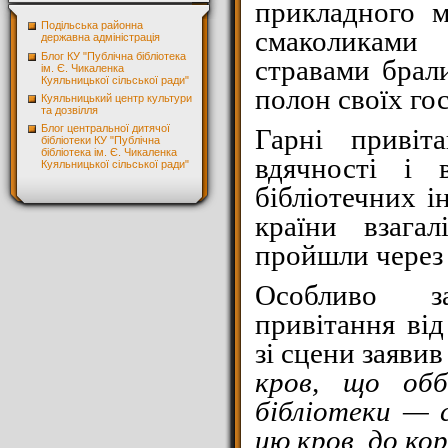
прикладного м
Подільська районна
смаколикам
державна адміністрація
Блог КУ "Публічна бібліотека
стравами брал
ім. Є. Чикаленка
Куяльницької сільської ради"
полон своїх гос
Куяльницький центр культури
та дозвілля
Блог центральної дитячої
Гарні привіта
бібліотеки КУ "Публічна
бібліотека ім. Є. Чикаленка
вдячності і 
Куяльницької сільської ради"
бібліотечних і
країни взага
пройшли через 
Особливо за
привітання ві
зі сцени заявив
кров, що обб
бібліотеки — 
цю кров до кор