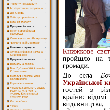
Туристичні маршрути
Безбар'єрність: актуально
Дія. Освіта
Хаби цифрової освіти
Куточки здоров'я
Програми і проекти
Пункт європейської
інформації
Опановуємо англійську мову
"Бібліотечний меридіан"
Новинки літератури
Книжкове свят
Авторський фонд Богдана
Сушинського
пройшло на т
Віртуальні виставки
громади.
Віртуальна довідка
Блог Публічної бібліотеки ім.
Є. Чикаленка
До села
Бо
Методичні рекомендації
бібліотекарям
Української 
Корисні посилання
гостей з різ
Фінансова діяльність відділу
розвитку культури та
туризму Куяльницької
країни: відомі
сільської ради
Фотоальбоми
видавництва,
Форум