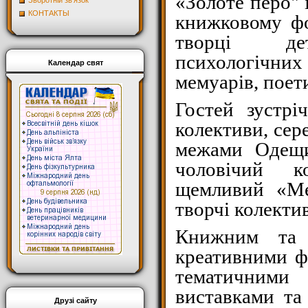
«Золоте перо" 
Зворотній зв'язок
КОНТАКТЫ
книжковому фо
творці дет
психологічни
Календар свят
мемуарів, поети
Гостей зустрі
колективи, сер
межами Одещи
чоловічий к
щемливий «Ме
творчі колекти
Книжним та
креативними ф
тематичн
виставками та
Друзі сайту