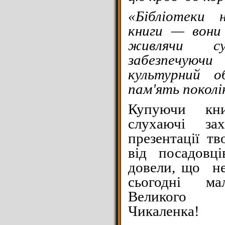
«Бібліотеки н
книги — вони
живлячи су
забезпечую
культурний о
пам'ять поколі
Купуючи кн
слухаючі за
презентації тв
від посадовц
довели, що не
сьогодні ма
Великого 
Чикаленка!