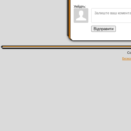
Увійдіть:
Відправити
Co
Безко