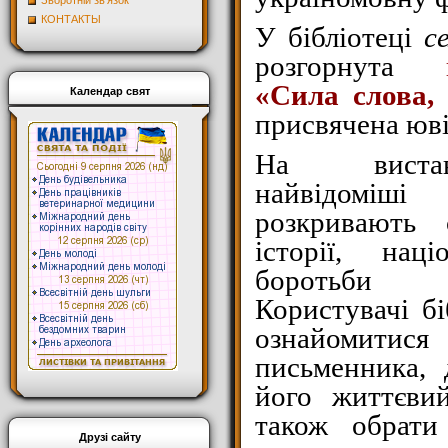
Зворотній зв'язок
КОНТАКТЫ
У бібліотеці
с
розгорнута
«Сила слова, 
Календар свят
присвячена юв
На вистав
найвідоміші
розкривають с
історії, нац
боротьби з
Користувачі б
ознайомит
письменника, 
його життєви
також обрати
Друзі сайту