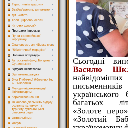
Туристичні маршрути
Безбар'єрність: актуально
Дія. Освіта
Хаби цифрової освіти
Куточки здоров'я
Програми і проекти
Пункт європейської
інформації
Опановуємо англійську мову
"Бібліотечний меридіан"
Новинки літератури
Сьогодні ви
Авторський фонд Богдана
Сушинського
Василю Шкл
Віртуальні виставки
Віртуальна довідка
найвідомі
Блог Публічної бібліотеки ім.
письменників 
Є. Чикаленка
Методичні рекомендації
українського 
бібліотекарям
Корисні посилання
багатьох лі
Фінансова діяльність відділу
розвитку культури та
«Золоте перо»
туризму Куяльницької
сільської ради
«Золотий Ба
Фотоальбоми
Форум
україномовну 