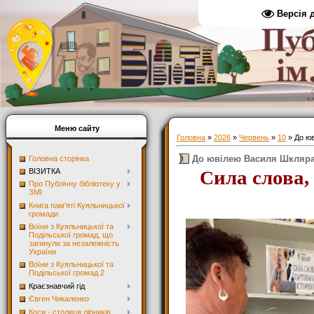
Версія 
Меню сайту
Головна
»
2026
»
Червень
»
10
» До ю
До ювілею Василя Шкляр
Головна сторінка
ила слова,
С
ВІЗИТКА
Про Публічну бібліотеку у
ЗМІ
Книга пам'яті Куяльницької
громади
Воїни з Куяльницької та
Подільської громад, що
загинули за незалежність
України
Воїни з Куяльницької та
Подільської громад 2
Краєзнавчий гід
Євген Чикаленко
Коси - столиця лірників