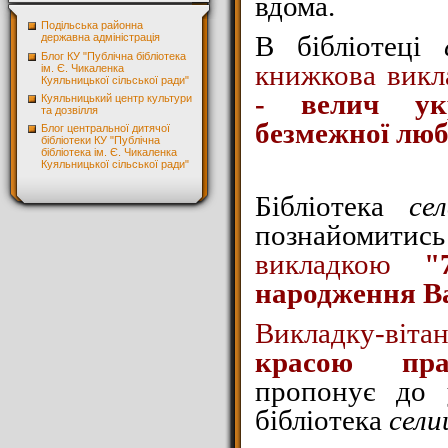
вдома.
Подільська районна
В бібліотеці
державна адміністрація
Блог КУ "Публічна бібліотека
книжкова вик
ім. Є. Чикаленка
Куяльницької сільської ради"
- велич ук
Куяльницький центр культури
та дозвілля
безмежної люб
Блог центральної дитячої
бібліотеки КУ "Публічна
бібліотека ім. Є. Чикаленка
Куяльницької сільської ради"
Бібліотека
се
познайом
викладкою
"
народження В
Викладку-віта
красою пр
пропонує до 
бібліотека
сели