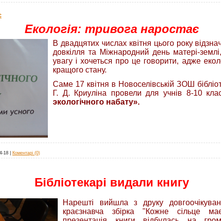
є
Екологія: тривога наростає
В двадцятих числах квітня цього року відзна
довкілля та Міжнародний день матері-землі
увагу і хочеться про це говорити, адже екол
кращого стану.
Саме 17 квітня в Новоселівській ЗОШ бібліот
Г. Д. Криуліна провели для учнів 8-10 кл
эколог
і
чного набату».
4-18
|
Коментарі (0)
Бібліотекарі видали книгу
Нарешті вийшла з друку довгоочікуван
краєзнавча збірка "Кожне сільце ма
презентація книги відбулась на гро