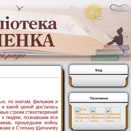
Вхід
Посилання
ых, по книгам, фильмам и
 и какой ценой досталась
мые строки стихотворений
 к людям, познавшим все
викам, прошедшим войну,
джаве и Степану Щипачеву