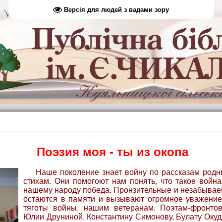
Версія для людей з вадами зору
Поэзия моя - ты из окопа
Наше поколение знает войну по рассказам родн
стихам. Они помогоют нам понять, что такое война
нашему народу победа. Пронзительные и незабывае
остаются в памяти и вызывают огромное уважение
тяготы войны, нашим ветеранам. Поэтам-фронто
Юлии Друниной, Константину Симонову, Булату Оку