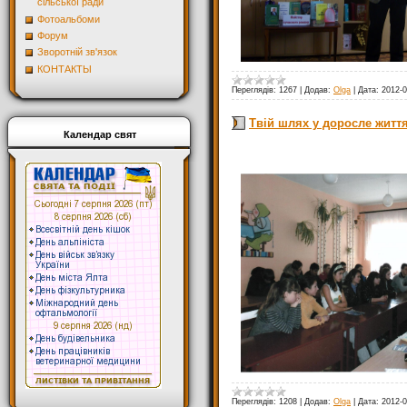
сільської ради
Фотоальбоми
Форум
Зворотній зв'язок
КОНТАКТЫ
Переглядів:
1267
|
Додав:
Olga
|
Дата:
2012-0
Твій шлях у доросле житт
Календар свят
Переглядів:
1208
|
Додав:
Olga
|
Дата:
2012-0