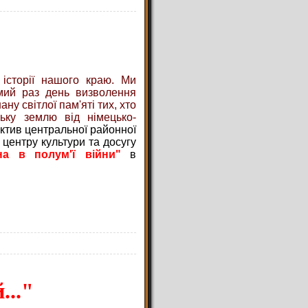
історії нашого краю. Ми
ьмий раз день визволення
ну світлої пам'яті тих, хто
ьку землю від німецько-
лектив центральної районної
 центру культури та досугу
ина в полум'ї війни"
в
..."