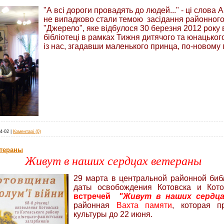
"А всі дороги провадять до людей..."
- ці слова 
не випадково стали темою засідання районного
"Джерело", яке відбулося 30 березня 2012 року 
бібліотеці в рамках Тижня дитячого та юнацьког
із нас, згадавши маленького принца, по-новому 
4-02
|
Коментарі (0)
етераны
Живут в наших сердцах ветераны
29 марта в центральной районной биб
даты освобождения Котовска и Кот
встречей
"Живут в наших сердц
районная
Вахта памяти
, которая п
культуры до 22 июня.