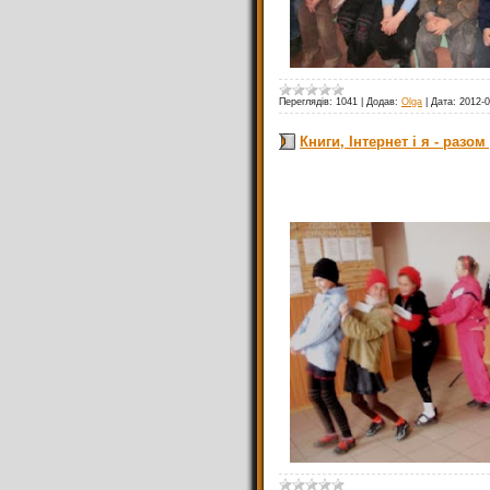
Переглядів:
1041
|
Додав:
Olga
|
Дата:
2012-0
Книги, Інтернет і я - разом