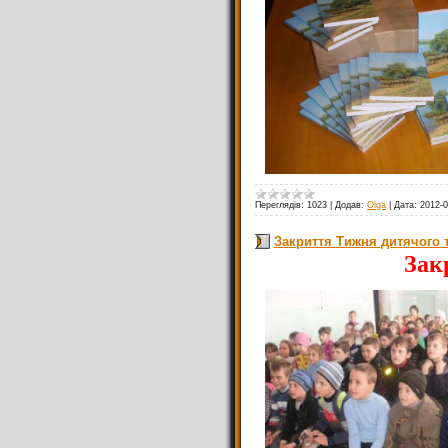
Переглядів:
1023
|
Додав:
Olga
|
Дата:
2012-0
Закриття Тижня дитячого 
Зак