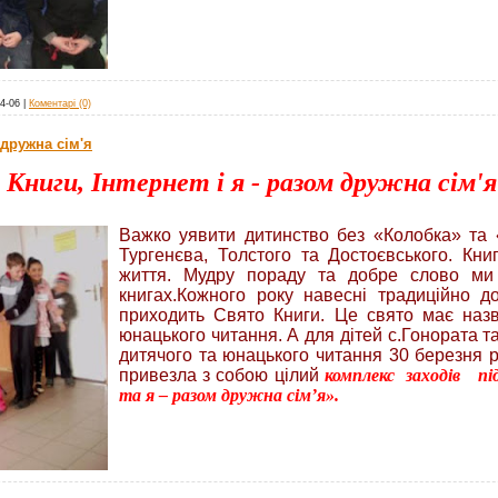
4-06
|
Коментарі (0)
 дружна сім'я
Книги, Інтернет і я - разом дружна сім'я
Важко уявити дитинство без «Колобка» та «
Тургенєва, Толстого та Достоєвського. Кни
життя. Мудру пораду та добре слово ми
книгах.Кожного року навесні традиційно до
приходить Свято Книги. Це свято має наз
юнацького читання. А для дітей с.Гонората т
дитячого та юнацького читання 30 березня 
привезла з собою цілий
комплекс заходів пі
та я – разом дружна сімʼя».