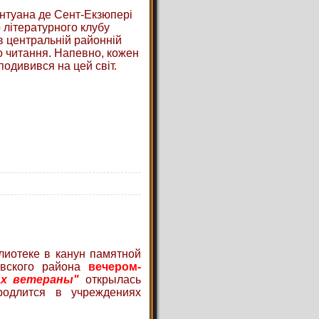
Антуана де Сент-Екзюпері
 літературного клубу
в центральній районній
о читання. Напевно, кожен
подивився на цей світ.
лиотеке в канун памятной
овского района
вечером-
ах ветераны"
открылась
родлится в учреждениях