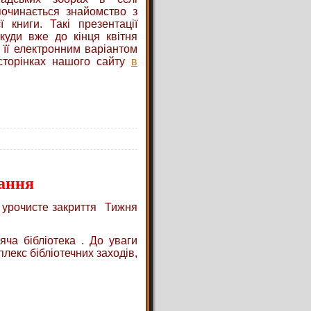
починається знайомство з
 книги. Такі презентації
 куди вже до кінця квітня
 її електронним варіантом
сторінках нашого сайту
в
ання
 урочисте закриття Тижня
ча бібліотека . До уваги
екс бібліотечних заходів,