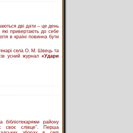
чаються дві дати – це день
, які привертають до себе
огія в країні повинна бути
екарі села О. М. Швець та
асів усний журнал
«У
дар
и
а бібліотекарями району
є своє слівце". Перша
мадських зборах в селі