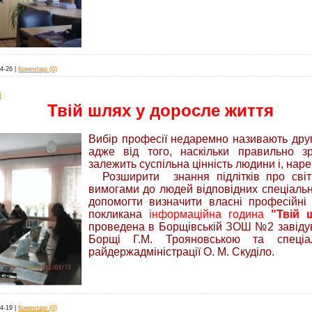
4-26
|
Коментарі (0)
я
Твій шлях у доросле життя
Вибір професії недаремно називають др
адже від того, наскільки правильно зр
залежить суспільна цінність людини і, нарешт
Розширити знання підлітків про світ
вимогами до людей відповідних спеціаль
допомогти визначити власні професійні
покликана
інформаційна година
"Твій 
проведена в Борщівській ЗОШ №2 завідув
Борщі Г.М. Трояновською та спеціал
райдержадміністрації
О. М. Скуділо.
4-19
|
Коментарі (0)