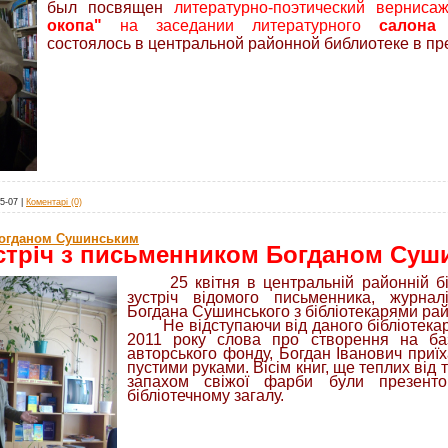
был посвящен
литературно-поэтический вернис
окопа"
на заседании литературного
салона 
состоялось в центральной районной библиотеке в п
5-07
|
Коментарі (0)
Богданом Сушинським
стріч з письменником Богданом Суш
25 квітня в центральній районній бі
зустріч відомого письменника, журналі
Богдана Сушинського з бібліотекарями рай
Не відступаючи від даного бібліотекар
2011 року слова про створення на базі
авторського фонду, Богдан Іванович приїх
пустими руками. Вісім книг, ще теплих від 
запахом свіжої фарби були презенто
бібліотечному загалу.