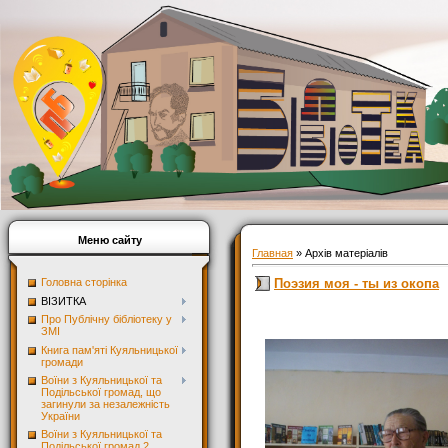
Меню сайту
Главная
»
Архів матеріалів
Поэзия моя - ты из окопа
Головна сторінка
ВІЗИТКА
Про Публічну бібліотеку у
ЗМІ
Книга пам'яті Куяльницької
громади
Воїни з Куяльницької та
Подільської громад, що
загинули за незалежність
України
Воїни з Куяльницької та
Подільської громад 2