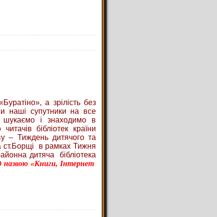
Буратіно», а зрілість без
ги наші супутники на все
 шукаємо і знаходимо в
 читачів бібліотек країни
ву – Тиждень дитячого та
а ст.Борщі в рамках Тижня
районна дитяча бібліотека
д назвою «Книги, Інтернет