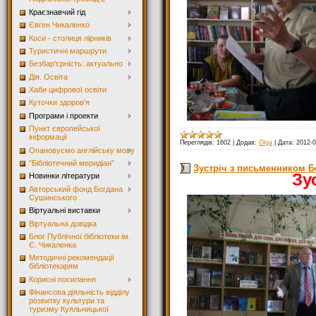
Краєзнавчий гід
Євген Чикаленко
Коси - столиця лірників
Туристичні маршрути
Безбар'єрність: актуально
Дія. Освіта
Хаби цифрової освіти
Куточки здоров'я
Програми і проекти
Пункт європейської
інформації
Переглядів:
1602
|
Додав:
Olga
|
Дата:
2012-0
Опановуємо англійську мову
"Бібліотечний меридіан"
Зустріч з письменником 
Зу
Новинки літератури
Авторський фонд Богдана
Сушинського
Віртуальні виставки
Віртуальна довідка
Блог Публічної бібліотеки ім.
Є. Чикаленка
Методичні рекомендації
бібліотекарям
Корисні посилання
Фінансова діяльність відділу
розвитку культури та
туризму Куяльницької