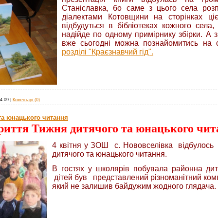
Станіславка, бо саме з цього села роз
діалектами Котовщини на сторінках цієї
відбудуться в бібліотеках кожного села,
надійде по одному примірнику збірки. А з
вже сьогодні можна познайомитись на 
розділі "Краєзнавчий гід".
4-09
|
Коментарі (0)
та юнацького читання
риття Тижня дитячого та юнацького чит
4 квітня у ЗОШ с. Нововселівка відбулось
дитячого та юнацького читання.
В гостях у школярів побувала районна дитя
дітей був представлений різноманітний компл
який не залишив байдужим жодного глядача.