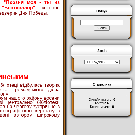
аж
"Поэзия моя - ты из
"Бестселлер"
,
которое
Пошук
редверии Дня Победы.
Архів
инським
бліотеці відбулась творча
Статистика
ста, громадського діяча
ону.
ям нашого району восени
Онлайн всього:
6
 центральної бібліотеки
Гостей:
6
ав на чергову зустріч не з
Користувачів:
0
типографського верстату, із
вані автором широкому