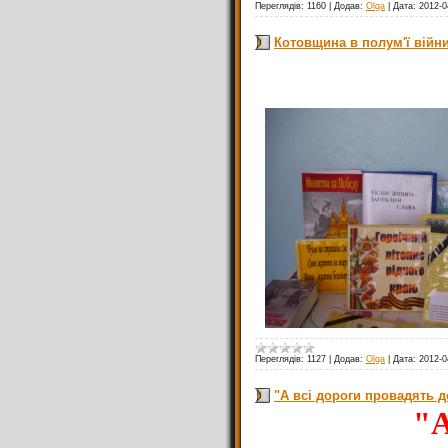
Переглядів:
1160
|
Додав:
Olga
|
Дата:
2012-0
Котовщина в полум'ї війн
Переглядів:
1127
|
Додав:
Olga
|
Дата:
2012-0
"А всі дороги провадять д
"А