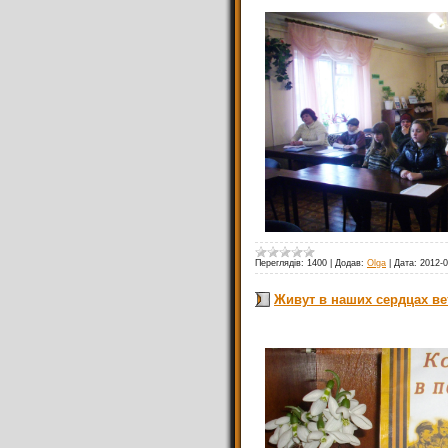
Переглядів:
1400
|
Додав:
Olga
|
Дата:
2012-0
Живут в наших сердцах в