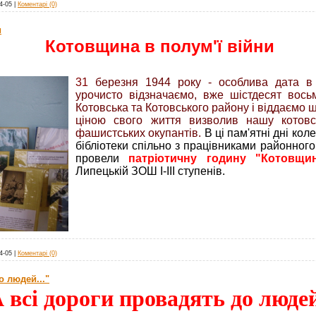
4-05
|
Коментарі (0)
и
Котовщина в полум'ї війни
31
березня 1944 року - особлива дата в 
урочисто відзначаємо, вже шістдесят вос
Котовська та Котовського району і віддаємо ша
ціною свого життя визволив нашу котовс
фашистських окупантів.
В ці пам'ятні дні ко
бібліотеки спільно з працівниками районного
провели
патріотичну годину "Котовщ
Липецькій ЗОШ I-III ступенів.
4-05
|
Коментарі (0)
о людей..."
 всі дороги провадять до людей