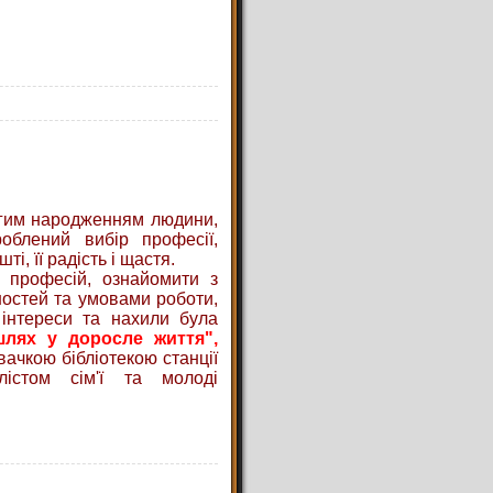
угим народженням людини,
облений вибір професії,
і, її радість і щастя.
 професій, ознайомити з
ностей та умовами роботи,
 інтереси та нахили була
шлях у доросле життя",
ачкою бібліотекою станції
істом сім'ї та молоді