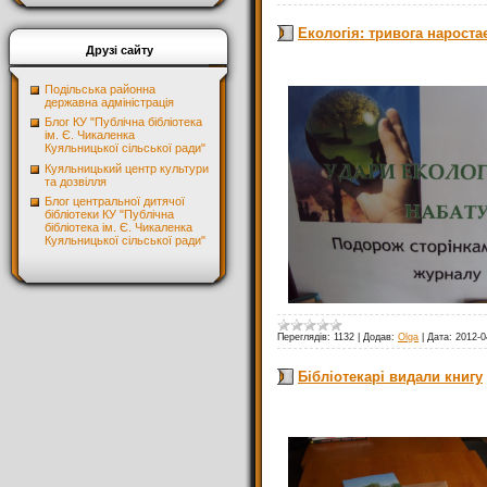
Екологія: тривога нароста
Друзі сайту
Подільська районна
державна адміністрація
Блог КУ "Публічна бібліотека
ім. Є. Чикаленка
Куяльницької сільської ради"
Куяльницький центр культури
та дозвілля
Блог центральної дитячої
бібліотеки КУ "Публічна
бібліотека ім. Є. Чикаленка
Куяльницької сільської ради"
Переглядів:
1132
|
Додав:
Olga
|
Дата:
2012-0
Бібліотекарі видали книгу